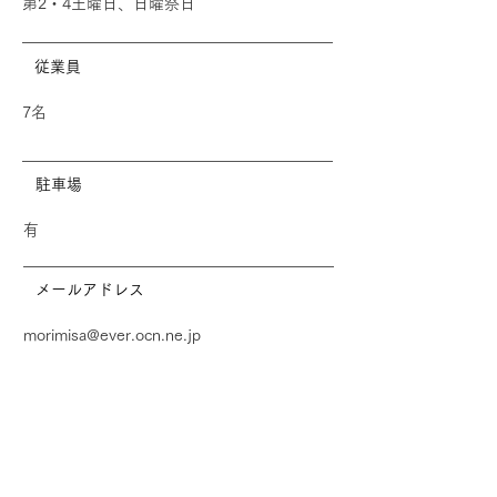
第2・4土曜日、日曜祭日
​従業員
7名
駐車場
有
メールアドレス
morimisa@ever.ocn.ne.jp